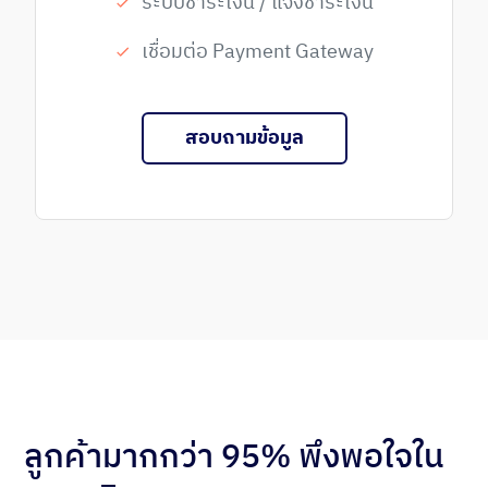
ระบบชำระเงิน / แจ้งชำระเงิน
เชื่อมต่อ Payment Gateway
สอบถามข้อมูล
ลูกค้ามากกว่า 95% พึงพอใจใน