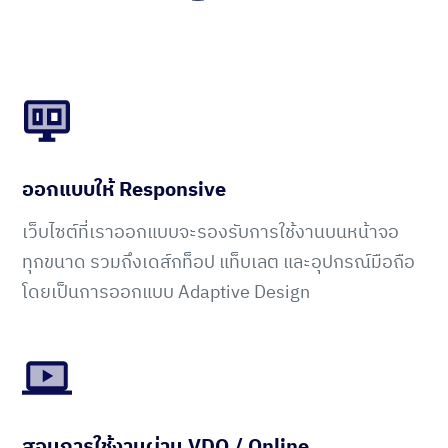
ออกแบบให้ Responsive
เว็บไซต์ที่เราออกแบบจะรองรับการใช้งานบนหน้าจอ
ทุกขนาด รวมถึงเดส์กท็อป แท็บเลต และอุปกรณ์มือถือ
โดยเป็นการออกแบบ Adaptive Design
สอนการใช้งานผ่าน VDO / Online