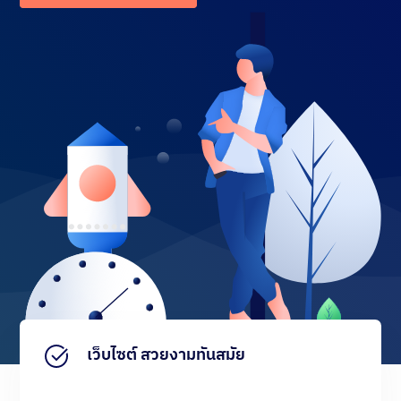
เว็บไซต์ สวยงามทันสมัย