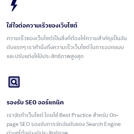
ใส่ใจต่อความเร็วของเว็บไซต์
ความเร็วของเว็บไซต์เป็นสิ่งที่ต้องให้ความสำคัญเป็นอัน
ดับแรกๆ เราคำนึงถึงความเร็วเว็บไซต์ในการออกแบบ
และปรับแต่งให้มีประสิทธิภาพสูงสุด
รองรับ SEO ออร์แกนิค
เราจัดทำเว็บไซต์ โดยใช้ Best Practice สำหรับ On-
page SEO รองรับการจัดอันดับของ Search Engine
ต่างๆได้อย่างมีประสิทธิภาพ