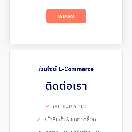
เริ่มเลย
เว็บไซต์ E-Commerce
ติดต่อเรา
ออกแบบ 5 หน้า
หน้าสินค้า & แคตตาล็อค