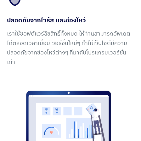
ปลอดภัยจากไวรัส และช่องโหว่
เราใช้ซอฟต์แวร์ลิขสิทธิ์ทั้งหมด ให้ท่านสามารถอัพเดต
ได้ตลอดเวลาเมื่อมีเวอร์ชั่นใหม่ๆ ทำให้เว็บไซต์มีความ
ปลอดภัยจากช่องโหว่ต่างๆ ที่มากับโปรแกรมเวอร์ชั่น
เก่า