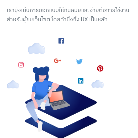
เรามุ่งเน้นการออกแบบให้ทันสมัยและง่ายต่อการใช้งาน
สำหรับผู้ชมเว็บไซต์ โดยคำนึงถึง UX เป็นหลัก