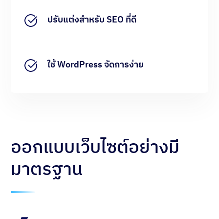
ปรับแต่งสำหรับ SEO ที่ดี
ใช้ WordPress จัดการง่าย
ออกแบบเว็บไซต์อย่างมี
มาตรฐาน